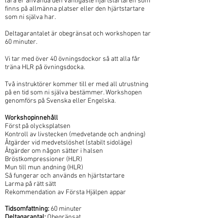
lära er använda den vanligaste hjärtstartaren som
finns på allmänna platser eller den hjärtstartare
som ni själva har.
Deltagarantalet är obegränsat och workshopen tar
60 minuter.
Vi tar med över 40 övningsdockor så att alla får
träna HLR på övningsdocka.
Två instruktörer kommer till er med all utrustning
på en tid som ni själva bestämmer. Workshopen
genomförs på Svenska eller Engelska.
Workshopinnehåll
Först på olycksplatsen
Kontroll av livstecken (medvetande och andning)
Åtgärder vid medvetslöshet (stabilt sidoläge)
Åtgärder om någon sätter i halsen
Bröstkompressioner (HLR)
Mun till mun andning (HLR)
Så fungerar och används en hjärtstartare
Larma på rätt sätt
Rekommendation av Första Hjälpen appar
Tidsomfattning:
60 minuter
Deltagarantal:
Obegränsat