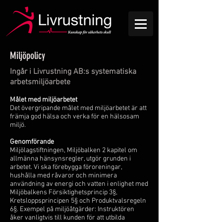
Miljöpolicy
Ingår i Livrustning AB:s systematiska
arbetsmiljöarbete
Målet med miljöarbetet
Det övergripande målet med miljöarbetet är att
främja god hälsa och verka för en hälsosam
miljö.
Genomförande
Miljölagstiftningen, Miljöbalken 2 kapitel om
allmänna hänsynsregler, utgör grunden i
arbetet. Vi ska förebygga föroreningar,
hushålla med råvaror och minimera
användning av energi och vatten i enlighet med
Miljöbalkens Försiktigh
etsprincip 3§,
Kretsloppsprincipen 5§ och Produktvalsregeln
6§. Exempel på miljöåtgärder: Instruktören
åker vanligtvis till kunden för att utbilda