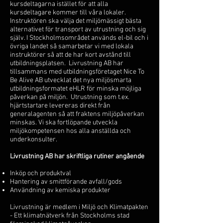
kursdeltagarna istället för att alla
kursdeltagare kommer till våra lokaler.
Instruktören ska välja det miljömässigt bästa
alternativet för transport av utrustning och sig
själv. I Stockholmsområdet används el-bil och i
övriga landet så samarbetar
vi med lokala
instruktörer så att de har kort avstånd till
utbildningsplatsen. Livrustning AB har
tillsammans med utbildningsföretaget Nice To
Be Alive AB utvecklat det nya miljösmarta
utbildningsformatet eHLR för minska möjliga
påverkan på miljön. Utrustning som t.ex.
hjärtstartare levereras direkt från
generalagenten så att fraktens miljöpåverkan
minskas. Vi ska fortlöpande utveckla
miljökompetensen hos alla anställda och
underkonsulter.
Livrustning AB har skriftliga rutiner angående
Inköp och produktval
Hantering av smittföran
de avfall/gods
Användning av kemiska produkter
Livrustning är medlem i Miljö och Klimatpakten
- Ett klimatnätverk från Stockholms stad