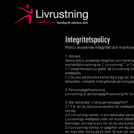
Integritetspolicy
Policy avseende integritet och markna
1. Allmänt
Denna policy avseende integritet och marknads
kontakt@livrustning.se
, (” Livrustning”, ” vi
1.1 Integritetspolicyn gäller då Livrustning t
webbplats.
1.2 Du ska alltid kunna känna dig trygg när du
behandlas i enlighet med gällande personuppgi
2. Personuppgiftsansvarig
Livrustning är personuppgiftsansvarig för Liv
3. När behandlar vi dina personuppgifter?
3.1 För att du ska kunna besöka vår webbplats
om dig.
3.2 Livrustning samlar in och behandlar pers
Livrustnings webbplats eller ett event/utbild
bokningar och köp krävs för att du ska kunna 
3.3 Livrustning samlar in uppgifter om dig så
ett mail eller klicka på en länk. Du kan när 