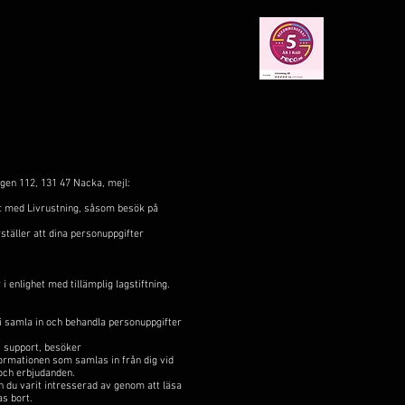
ägen 112, 131 47 Nacka, mejl:
takt med Livrustning, såsom besök på
rställer att dina personuppgifter
 enlighet med tillämplig lagstiftning.
vi samla in och behandla personuppgifter
s support, besöker
formationen som samlas in från dig vid
 och erbjudanden.
n du varit intresserad av genom att läsa
as bort.