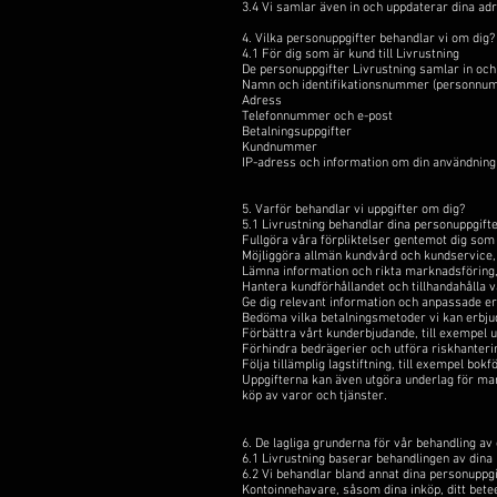
3.4 Vi samlar även in och uppdaterar dina adr
4. Vilka personuppgifter behandlar vi om dig?
4.1 För dig som är kund till Livrustning
De personuppgifter Livrustning samlar in oc
Namn och identifikationsnummer (personnumm
Adress
Telefonnummer och e-post
Betalningsuppgifter
Kundnummer
IP-adress och information om din användnin
5. Varför behandlar vi uppgifter om dig?
5.1 Livrustning behandlar dina personuppgifte
Fullgöra våra förpliktelser gentemot dig som
Möjliggöra allmän kundvård och kundservice, s
Lämna information och rikta marknadsföring,
Hantera kundförhållandet och tillhandahålla v
Ge dig relevant information och anpassade e
Bedöma vilka betalningsmetoder vi kan erbju
Förbättra vårt kunderbjudande, till exempel u
Förhindra bedrägerier och utföra riskhanteri
Följa tillämplig lagstiftning, till exempel bokf
Uppgifterna kan även utgöra underlag för mar
köp av varor och tjänster.
6. De lagliga grunderna för vår behandling av
6.1 Livrustning baserar behandlingen av dina p
6.2 Vi behandlar bland annat dina personuppg
Kontoinnehavare, såsom dina inköp, ditt bete