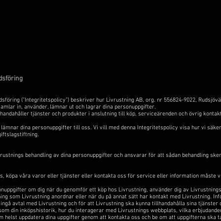
dsföring
föring (”Integritetspolicy”) beskriver hur Livrustning AB, org. nr 556824-9022, Rudsjöv
”) samlar in, använder, lämnar ut och lagrar dina personuppgifter.
illhandahåller tjänster och produkter i anslutning till köp, serviceärenden och övrig kon
 lämnar dina personuppgifter till oss. Vi vill med denna Integritetspolicy visa hur vi säke
ftslagstiftning.
rustnings behandling av dina personuppgifter och ansvarar för att sådan behandling sker i
, köpa våra varor eller tjänster eller kontakta oss för service eller information måste 
onuppgifter om dig när du genomför ett köp hos Livrustning, använder dig av Livrustning
ning som Livrustning anordnar eller när du på annat sätt har kontakt med Livrustning. In
ingå avtal med Livrustning och för att Livrustning ska kunna tillhandahålla sina tjänster
som din inköpshistorik, hur du interagerar med Livrustnings webbplats, vilka erbjudande
som helst uppdatera dina uppgifter genom att kontakta oss och be om att uppgifterna ska t