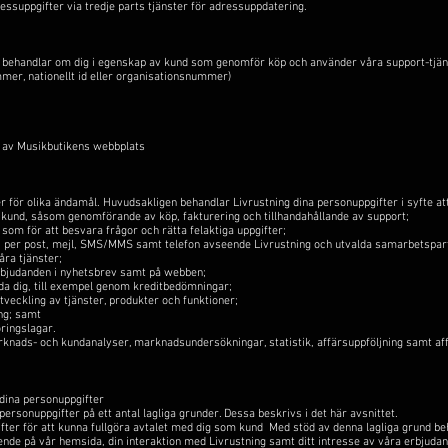
essuppgifter via tredje parts tjänster för adressuppdatering.
h behandlar om dig i egenskap av kund som genomför köp och använder våra support-tjän
er, nationellt id eller organisationsnummer)
g av Musikbutikens webbplats
r för olika ändamål. Huvudsakligen behandlar Livrustning dina personuppgifter i syfte att
 kund, såsom genomförande av köp, fakturering och tillhandahållande av support;
om för att besvara frågor och rätta felaktiga uppgifter;
 per post, mejl, SMS/MMS samt telefon avseende Livrustning och utvalda samarbetspart
åra tjänster;
rbjudanden i nyhetsbrev samt på webben;
da dig, till exempel genom kreditbedömningar;
tveckling av tjänster, produkter och funktioner;
ng; samt
öringslagar.
knads- och kundanalyser, marknadsundersökningar, statistik, affärsuppföljning samt affä
 dina personuppgifter
ersonuppgifter på ett antal lagliga grunder. Dessa beskrivs i det här avsnittet.
ifter för att kunna fullgöra avtalet med dig som kund Med stöd av denna lagliga grund be
ende på vår hemsida, din interaktion med Livrustning samt ditt intresse av våra erbjudan