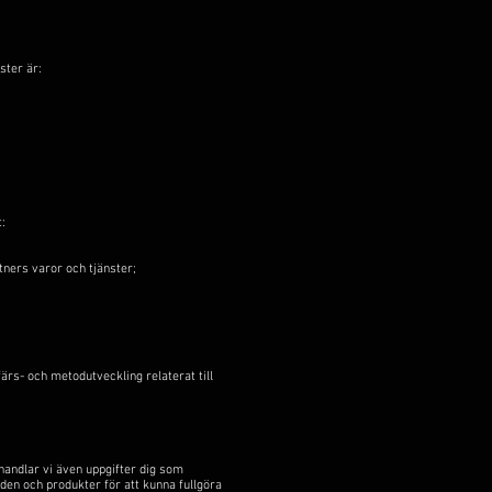
ster är:
:
ners varor och tjänster;
rs- och metodutveckling relaterat till
handlar vi även uppgifter dig som
den och produkter för att kunna fullgöra