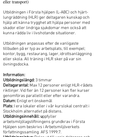
eller transport)
Utbildningen i Första hjälpen (L-­ABC) och hjärt-
lungräddning (HLR) ger deltagaren kunskap och
hjälp att känna trygghet att hjälpa personer med
skador eller lindriga sjukdomar men också att
kunna rädda liv i livshotande situationer.
Utbildningen anpassas efter de vanligaste
tillbuden på er typ av arbetsplats, till exempel;
kontor, bygg, restaurang, lager, idrottsanläggning
eller skola.
All träning i HLR sker på var sin
övningsdocka.
Information:
Utbildningslängd:
3 timmar
Deltagarantal:
Max 12 personer enligt HLR-rådets
riktlinjer. Vid fler än 12 personer kan fler kurser
genomföras parallellt eller efter varandra.
Datum:
Enligt ert önskemål
Plats:
I era lokaler eller i vår kurslokal centralt i
Stockholm alternativt på distans.
Utbildningsinnehåll: u
ppfyller
arbetsmiljölagstiftningens grundkrav i Första
Hjälpen som beskrivs i Arbetsmiljöverkets
författningssamling ­ AFS 1999:7.