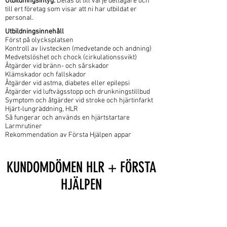
Utbildningsintyg:
Delas ut till varje deltagare och
till ert företag som visar att ni har utbildat er
personal.
Utbildningsinnehåll
Först på olycksplatsen
Kontroll av livstecken (medvetande och andning)
Medvetslöshet och chock (cirkulationssvikt)
Åtgärder vid bränn- och sårskador
Klämskador och fallskador
Åtgärder vid astma, diabetes eller epilepsi
Åtgärder vid luftvägsstopp och drunkningstillbud
Symptom och åtgärder vid stroke och hjärtinfarkt
Hjärt-lungräddning, HLR
Så fungerar och används en hjärtstartare
Larmrutiner
Rekommendation av Första Hjälpen appar
KUNDOMDÖMEN HLR + FÖRSTA
HJÄLPEN