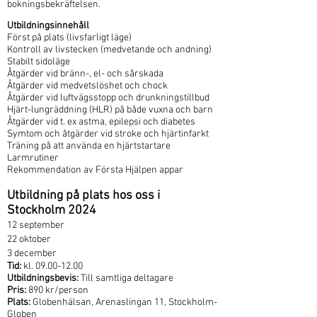
99:7.
bokningsbekräftelsen.
Utbildningsinnehåll
Först på plats (livsfarligt läge)
Kontroll av livstecken (medvetande och andning)
Stabilt sidoläge
Åtgärder vid bränn-, el- och sårskada
Åtgärder vid medvetslöshet och chock
Åtgärder vid luftvägsstopp och drunkningstillbud
Hjärt-lungräddning (HLR) på både vuxna och barn
Åtgärder vid t. ex astma, epilepsi och diabetes
Symtom och åtgärder vid stroke och hjärtinfarkt
Träning på att använda en hjärtstartare
Larmrutiner
Rekommendation av Första Hjälpen appar
Utbildning på plats hos oss i
Stockholm 2024
12 september
22 oktober
3 december
Tid:
kl.
09.00-12.00
Utbildningsbevis:
Till samtliga deltagare
Pris:
890 kr/person
Plats:
Globenhälsan, Arenaslingan 11, Stockholm-
Globen