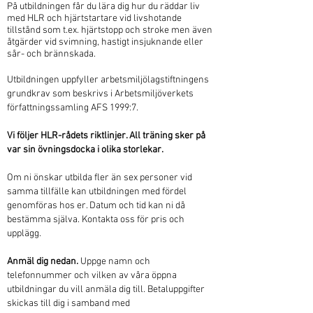
På utbildningen får du lära dig hur du räddar liv
med HLR och hjärtstartare vid livshotande
tillstånd som t.ex. hjärtstopp och stroke men även
åtgärder vid svimning, hastigt insjuknande eller
sår- och brännskada.
Utbildningen uppfyller arbetsmiljölagstiftningens
grundkrav som beskrivs i Arbetsmiljöverkets
författningssamling AFS 1999:7.
Vi följer HLR-rådets riktlinjer. All träning sker på
var sin övningsdocka i olika storlekar.
Om ni önskar utbilda fler än sex personer vid
samma tillfälle kan utbildningen med fördel
genomföras hos er. Datum och tid kan ni då
bestämma själva. Kontakta oss för pris och
upplägg.
Anmäl dig nedan.
Uppge namn och
telefonnummer och vilken av våra öppna
utbildningar du vill anmäla dig till. Betaluppgifter
skickas till dig i samband med